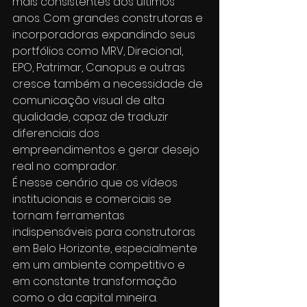
mais consistentes dos últimos 
anos. Com grandes construtoras e 
incorporadoras expandindo seus 
portfólios como MRV, Direcional, 
EPO, Patrimar, Canopus e outras 
cresce também a necessidade de 
comunicação visual de alta 
qualidade, capaz de traduzir 
diferenciais dos 
empreendimentos e gerar desejo 
real no comprador.
É nesse cenário que os vídeos 
institucionais e comerciais se 
tornam ferramentas 
indispensáveis para construtoras 
em Belo Horizonte, especialmente 
em um ambiente competitivo e 
em constante transformação 
como o da capital mineira.