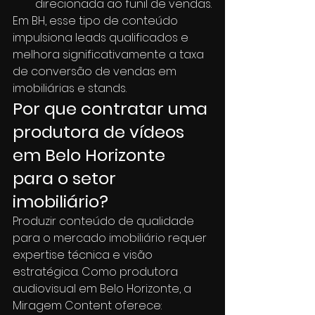
direcionada ao funil de vendas.
Em BH, esse tipo de conteúdo 
impulsiona leads qualificados e 
melhora significativamente a taxa 
de conversão de vendas em 
imobiliárias e stands.
Por que contratar uma 
produtora de vídeos 
em Belo Horizonte 
para o setor 
imobiliário?
Produzir conteúdo de qualidade 
para o mercado imobiliário requer 
expertise técnica e visão 
estratégica. Como produtora 
audiovisual em Belo Horizonte, a 
Miragem Content oferece: