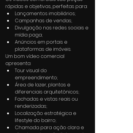
rápidas e objetivas, perfeitas para:
Lançamentos imobiliários;
Campanhas de vendas;
Divulgação nas redes sociais e 
mídia paga;
Anúncios em portais e 
plataformas de imóveis.
Um bom vídeo comercial 
apresenta:
Tour visual do 
empreendimento;
Área de lazer, plantas e 
diferenciais arquitetônicos;
Fachadas e vistas reais ou 
renderizadas;
Localização estratégica e 
lifestyle do bairro;
Chamada para ação clara e 