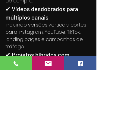
de compra.
✔ Vídeos desdobrados para 
múltiplos canais
Incluindo versões verticais, cortes 
para Instagram, YouTube, TikTok, 
landing pages e campanhas de 
tráfego.
✔ Projetos híbridos com 
Inteligência Artificial
Quando necessário, utilizamos IA 
para criar cenas, visualizações ou 
composições adicionais, 
acelerando entregas e reduzindo 
custos.
BH está em expansão 
e suas campanhas 
audiovisuais precisam 