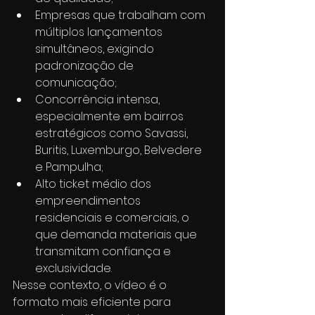
Empresas que trabalham com 
múltiplos lançamentos 
simultâneos, exigindo 
padronização de 
comunicação;
Concorrência intensa, 
especialmente em bairros 
estratégicos como Savassi, 
Buritis, Luxemburgo, Belvedere 
e Pampulha;
Alto ticket médio dos 
empreendimentos 
residenciais e comerciais, o 
que demanda materiais que 
transmitam confiança e 
exclusividade.
Nesse contexto, o vídeo é o 
formato mais eficiente para 