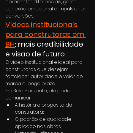
apresentar diferenciais, gerar 
conexão emocional e impulsionar 
conversões.
Vídeos institucionais 
para construtoras em 
BH
: mais credibilidade 
e visão de futuro
O vídeo institucional é ideal para 
construtoras que desejam 
fortalecer autoridade e valor de 
marca a longo prazo.
Em Belo Horizonte, ele pode 
comunicar:
A história e propósito da 
construtora;
O padrão de qualidade 
aplicado nas obras;