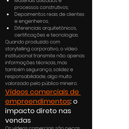
Materiais utilizados e 
processos construtivos;
Depoimentos reais de clientes 
e engenheiros;
Diferenciais arquitetônicos, 
certificações e tecnologias.
Quando produzido com 
storytelling corporativo, o vídeo 
institucional transmite não apenas 
informações técnicas, mas 
também segurança, solidez e 
responsabilidade, algo muito 
valorizado pelo público mineiro.
Vídeos comerciais de 
empreendimentos
: o 
impacto direto nas 
vendas
Os vídeos comerciais são peças 