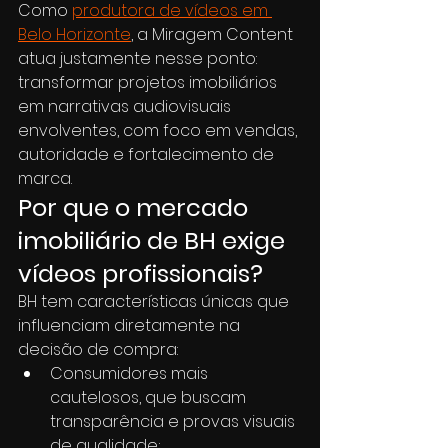
Como 
produtora de vídeos em 
Belo Horizonte
, a Miragem Content 
atua justamente nesse ponto: 
transformar projetos imobiliários 
em narrativas audiovisuais 
envolventes, com foco em vendas, 
autoridade e fortalecimento de 
marca.
Por que o mercado 
imobiliário de BH exige 
vídeos profissionais?
BH tem características únicas que 
influenciam diretamente na 
decisão de compra:
Consumidores mais 
cautelosos, que buscam 
transparência e provas visuais 
de qualidade;