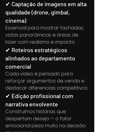
✔ Captação de imagens em alta 
qualidade (drone, gimbal, 
cinema)
Essencial para mostrar fachadas, 
vistas panorâmicas e áreas de 
lazer com realismo e impacto.
✔ Roteiros estratégicos 
alinhados ao departamento 
comercial
Cada vídeo é pensado para 
reforçar argumentos de venda e 
destacar diferenciais competitivos.
✔ Edição profissional com 
narrativa envolvente
Construímos histórias que 
despertam desejo — o fator 
emocional pesa muito na decisão 