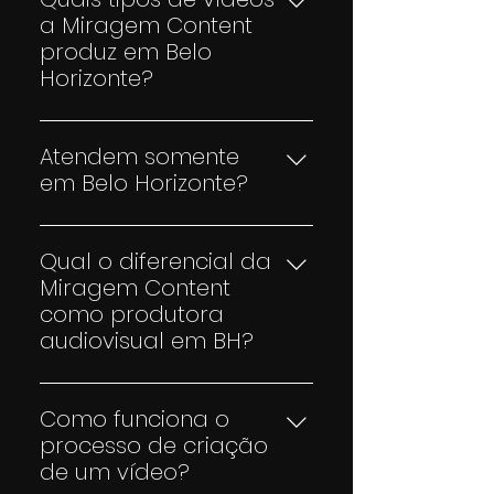
a Miragem Content
produz em Belo
Horizonte?
Produzimos vídeos
institucionais, publicitários,
Atendem somente
conteúdo para redes sociais,
em Belo Horizonte?
branded content,
Apesar de termos uma base
documentários, webséries e
em Belo Horizonte, também
muito mais. Atendemos
Qual o diferencial da
atendemos outras cidades e
empresas de todos os portes
Miragem Content
estados. Podemos produzir em
com foco em estratégia,
como produtora
qualquer lugar do Brasil,
criatividade e qualidade
audiovisual em BH?
dependendo do projeto.
técnica.
Nosso diferencial está na
união de criação estratégica,
Como funciona o
produção de alta qualidade e
processo de criação
entrega pontual. Trabalhamos
de um vídeo?