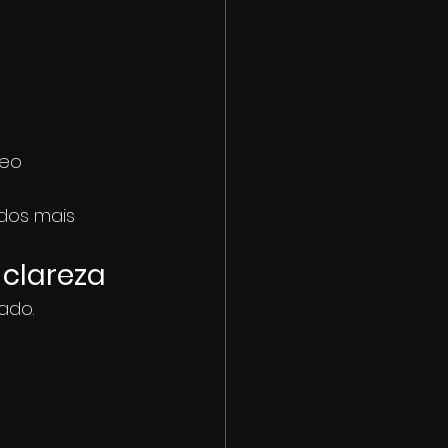
eo 
dos mais 
 clareza
ado.