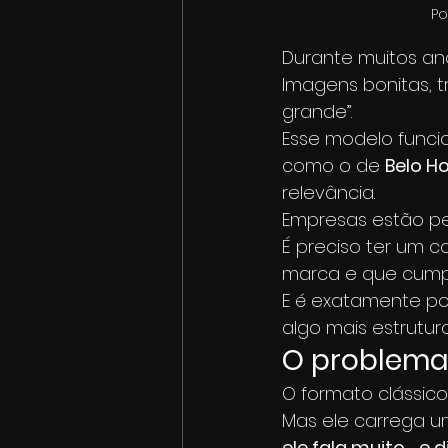
Po
Durante muitos ano
Imagens bonitas, tr
grande”.
Esse modelo func
como o de 
Belo H
relevância.
Empresas estão pe
É preciso ter um 
marca e que cumpr
E é exatamente po
algo mais estrutura
O problema 
O formato clássico
Mas ele carrega u
ele fala muito… e d