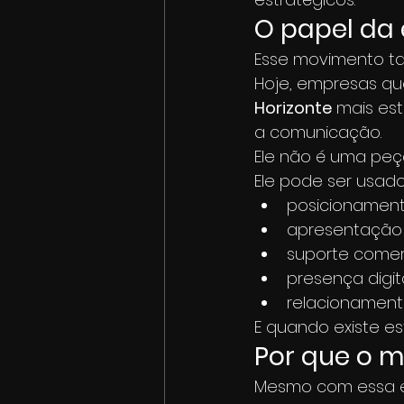
O papel da 
Esse movimento t
Hoje, empresas q
Horizonte
 mais es
a comunicação.
Ele não é uma peça
Ele pode ser usado
posicionamen
apresentação i
suporte comer
presença digit
relacionament
E quando existe est
Por que o 
Mesmo com essa evo