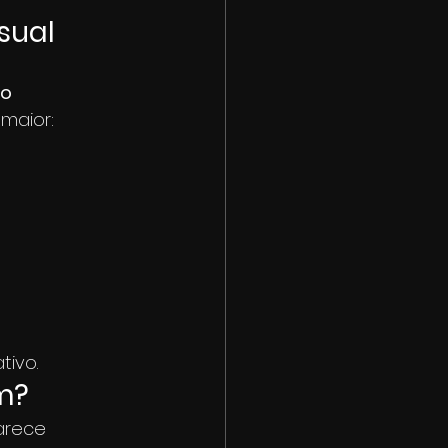
sual
o 
maior:
tivo.
m?
arece 