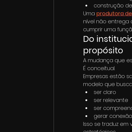
construção de
Uma 
produtora de 
nível não entrega
cumprir uma funç
Do instituc
propósito
A mudança que est
É conceitual.
Empresas estão sa
modelo que busca
ser claro
ser relevante
ser compreen
gerar conexã
Isso se traduz em
estratégicos.