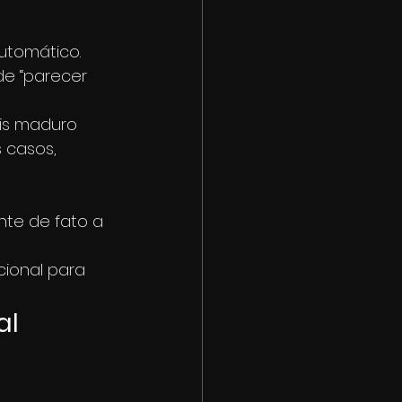
utomático.
de “parecer 
is maduro 
 casos, 
te de fato a 
ional para 
al