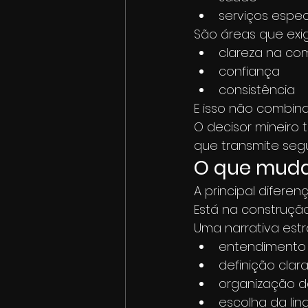
serviços espec
São áreas que exi
clareza na co
confiança
consistência
E isso não combina
O decisor mineiro 
que transmite seg
O que muda
A principal difere
Está na construção
Uma narrativa est
entendimento 
definição clar
organização 
escolha da l