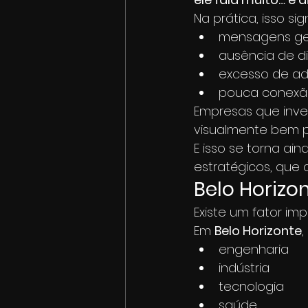
Na prática, isso sign
mensagens ge
ausência de d
excesso de ad
pouca conexã
Empresas que inv
visualmente bem p
E isso se torna a
estratégicos, que
Belo Horizo
Existe um fator im
Em 
Belo Horizonte
engenharia
indústria
tecnologia
saúde