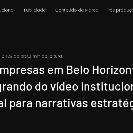
tucional
Publiciade
Conteúdo de Marca
Pós produç
m BH
29 de abr.
3 min de leitura
empresas em Belo Horizon
rando do vídeo institucio
al para narrativas estraté