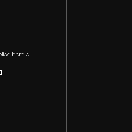
plica bem e 
a