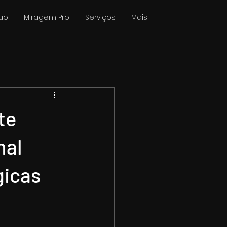
ão
Miragem Pro
Serviços
Mais
te
nal
gicas