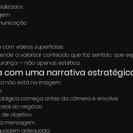
ializados
gem:
municação
 com vídeos superficiais.
tende a valorizar conteúdo que faz sentido, que ex
urança — não apenas estética.
 com uma narrativa estratégic
nça não está na imagem.
.
ratégica começa antes da câmera e envolve:
real do negócio
a de objetivo
da mensagem
inguagem adequada