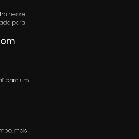
lha nesse 
ado para 
com 
l” para um 
mpo, mais 