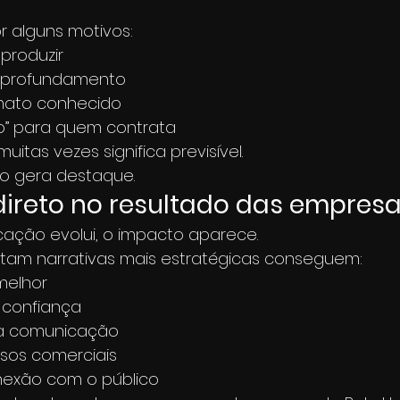
r alguns motivos:
 produzir
aprofundamento
mato conhecido
o” para quem contrata
uitas vezes significa previsível.
não gera destaque.
ireto no resultado das empres
ção evolui, o impacto aparece.
am narrativas mais estratégicas conseguem:
melhor
s confiança
 na comunicação
essos comerciais
nexão com o público