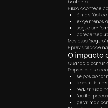
bastante.
E isso acontece po
é mais fácil de
exige menos 
segue um for
parece “segur
Mas esse “seguro” m
E previsibilidade 
O impacto d
Quando a comunica
Empresas que adot
se posicionar 
transmitir mai
reduzir ruído
facilitar proc
gerar mais co