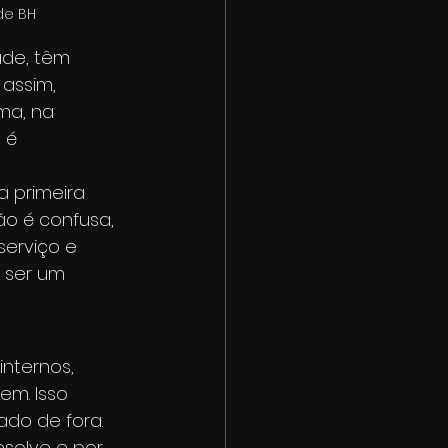
de BH
ade, têm 
assim, 
ma, na 
 é 
 primeira 
o é confusa, 
serviço e 
 ser um 
nternos, 
m. Isso 
do de fora.
esolve e por 