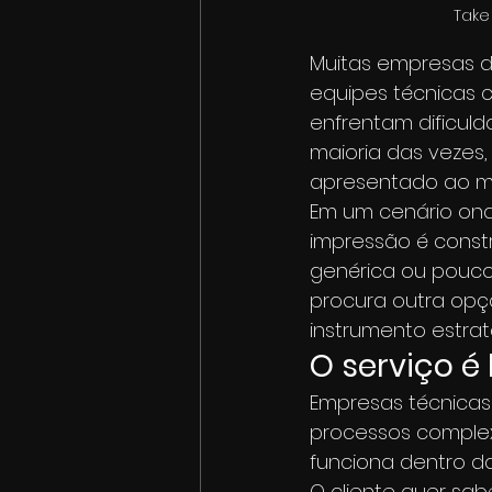
	Tak
Muitas empresas de
equipes técnicas 
enfrentam dificuld
maioria das vezes,
apresentado ao m
Em um cenário onde
impressão é const
genérica ou pouco 
procura outra opç
instrumento estra
O serviço é
Empresas técnicas
processos complex
funciona dentro d
O cliente quer sab