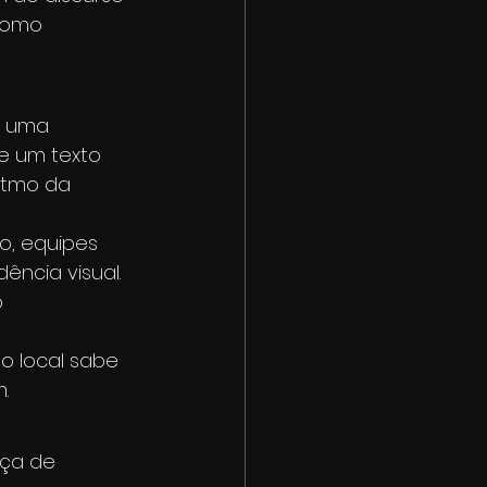
como 
r uma 
e um texto 
itmo da 
o, equipes 
ncia visual. 
 
o local sabe 
.
nça de 