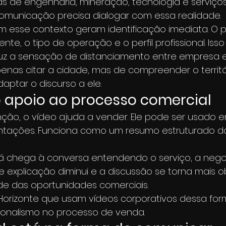
as de engenharia, mineração, tecnologia e serviços
comunicação precisa dialogar com essa realidade.
m esse contexto geram identificação imediata. O p
e, o tipo de operação e o perfil profissional. Isso 
uz a sensação de distanciamento entre empresa e 
enas citar a cidade, mas de compreender o territó
ptar o discurso a ele.
 apoio ao processo comercial
nção, o vídeo ajuda a vender. Ele pode ser usado 
ntações. Funciona como um resumo estruturado d
á chega à conversa entendendo o serviço, a negoc
 explicação diminui e a discussão se torna mais obj
de das oportunidades comerciais.
Horizonte que usam vídeos corporativos dessa fo
ssionalismo no processo de venda.