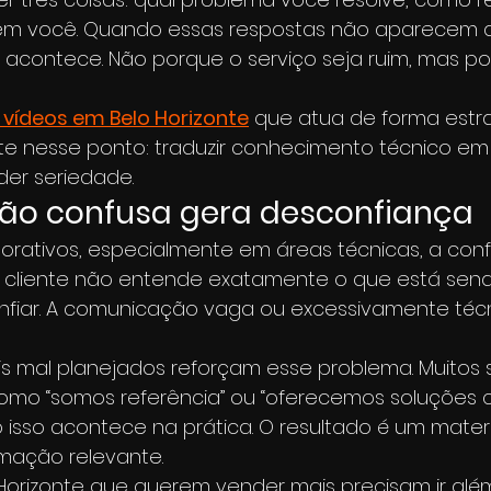
 em você. Quando essas respostas não aparecem 
 acontece. Não porque o serviço seja ruim, mas po
 vídeos em Belo Horizonte
 que atua de forma estr
 nesse ponto: traduzir conhecimento técnico em
der seriedade.
o confusa gera desconfiança
rativos, especialmente em áreas técnicas, a conf
 o cliente não entende exatamente o que está send
nfiar. A comunicação vaga ou excessivamente técn
ais mal planejados reforçam esse problema. Muitos s
como “somos referência” ou “oferecemos soluções c
sso acontece na prática. O resultado é um materia
rmação relevante.
Horizonte que querem vender mais precisam ir além