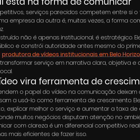
al está na forma de comunicar
titivos, serviços parecidos competem entre si o 
uma empresa da outra é, muitas vezes, a forma co
z.
ruído não é apenas institucional, é estratégico. El
público e constrói autoridade antes mesmo do prime
 
produtora de vídeos institucionais em Belo Horiz
 transformar serviço em narrativa clara, objetiva e 
ocal.
deo vira ferramenta de cresci
endem o papel do vídeo na comunicação deixam d
ssam a usá-lo como ferramenta de crescimento. Ele
rto, explicar melhor o serviço e aumentar a taxa de
, onde muitos negócios disputam atenção no ambi
icar com clareza é um diferencial competitivo real. 
s mais eficientes de fazer isso.