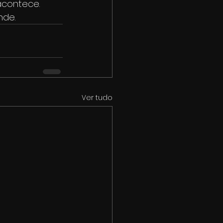
contece. 
nde.
Ver tudo