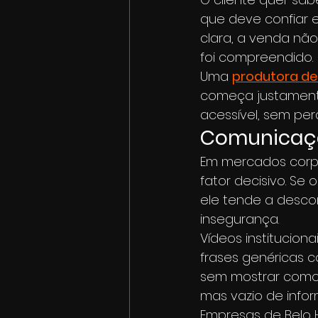
que deve confiar
clara, a venda não
foi compreendido.
Uma 
produtora de
começa justamente
acessível, sem per
Comunicaçã
Em mercados corpo
fator decisivo. Se
ele tende a desco
insegurança.
Vídeos institucion
frases genéricas 
sem mostrar como i
mas vazio de info
Empresas de Belo 