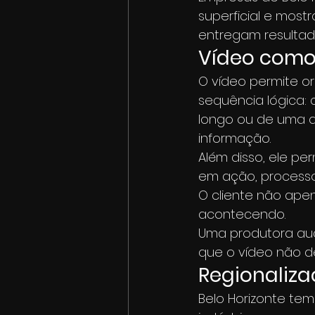
superficial e mos
entregam resultad
Vídeo como
O vídeo permite o
sequência lógica: 
longo ou de uma a
informação.
Além disso, ele pe
em ação, processo
O cliente não ape
acontecendo.
Uma produtora aud
que o vídeo não de
Regionaliz
Belo Horizonte tem