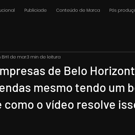
tucional
Publiciade
Conteúdo de Marca
Pós produç
m BH
1 de mar.
3 min de leitura
empresas de Belo Horizon
vendas mesmo tendo um 
e como o vídeo resolve iss