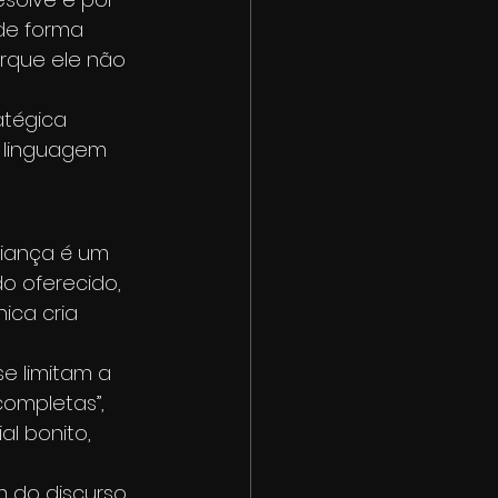
de forma 
rque ele não 
atégica 
 linguagem 
iança é um 
o oferecido, 
ica cria 
e limitam a 
ompletas”, 
l bonito, 
 do discurso 