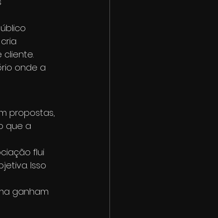
 
úblico 
cria 
cliente.
rio onde a 
em propostas, 
o que a 
iação flui 
etiva. Isso 
rma ganham 