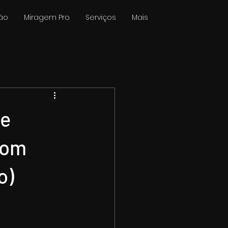
ão
Miragem Pro
Serviços
Mais
te
bom
o)