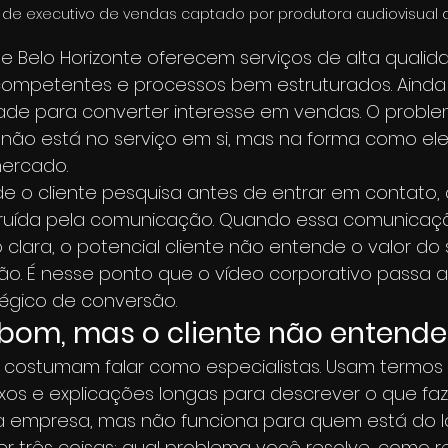
e de executivo de vendas captado por produtora audiovisual 
 Belo Horizonte oferecem serviços de alta qualid
competentes e processos bem estruturados. Ainda 
ade para converter interesse em vendas. O proble
 não está no serviço em si, mas na forma como ele
ercado.
 o cliente pesquisa antes de entrar em contato, a
ruída pela comunicação. Quando essa comunicaçã
clara, o potencial cliente não entende o valor do 
ão. É nesse ponto que o vídeo corporativo passa a
tégico de conversão.
 bom, mas o cliente não entende
 costumam falar como especialistas. Usam termos i
os e explicações longas para descrever o que faze
a empresa, mas não funciona para quem está do la
er três coisas: qual problema você resolve, como r