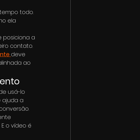
tempo todo. 
mo ela 
e posiciona a 
iro contato.
onte
deve 
alinhada ao 
mento
e usá-lo 
 ajuda a 
 conversão.
ente 
E o vídeo é 