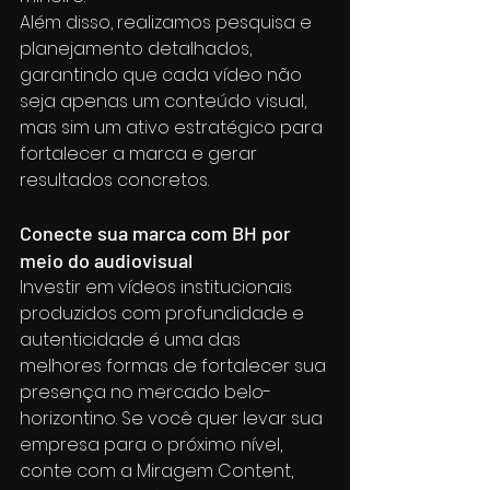
Além disso, realizamos pesquisa e 
planejamento detalhados, 
garantindo que cada vídeo não 
seja apenas um conteúdo visual, 
mas sim um ativo estratégico para 
fortalecer a marca e gerar 
resultados concretos.
Conecte sua marca com BH por 
meio do audiovisual
Investir em vídeos institucionais 
produzidos com profundidade e 
autenticidade é uma das 
melhores formas de fortalecer sua 
presença no mercado belo-
horizontino. Se você quer levar sua 
empresa para o próximo nível, 
conte com a Miragem Content, 