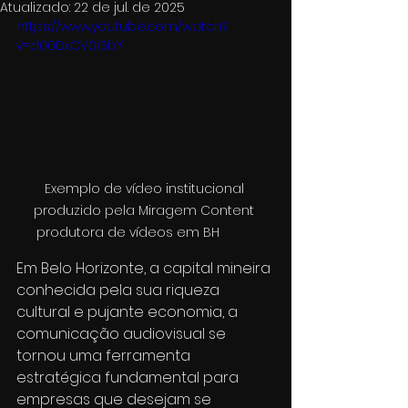
Atualizado:
22 de jul. de 2025
https://www.youtube.com/watch?
v=d00DxCV0GbY
Exemplo de vídeo institucional 
produzido pela Miragem Content 
produtora de vídeos em BH	
Em Belo Horizonte, a capital mineira 
conhecida pela sua riqueza 
cultural e pujante economia, a 
comunicação audiovisual se 
tornou uma ferramenta 
estratégica fundamental para 
empresas que desejam se 