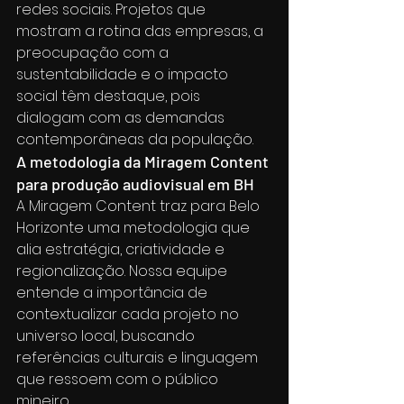
redes sociais. Projetos que 
mostram a rotina das empresas, a 
preocupação com a 
sustentabilidade e o impacto 
social têm destaque, pois 
dialogam com as demandas 
contemporâneas da população.
A metodologia da Miragem Content 
para produção audiovisual em BH
A Miragem Content traz para Belo 
Horizonte uma metodologia que 
alia estratégia, criatividade e 
regionalização. Nossa equipe 
entende a importância de 
contextualizar cada projeto no 
universo local, buscando 
referências culturais e linguagem 
que ressoem com o público 
mineiro.