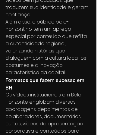
vídeos bem produzidos, que 
traduzem sua identidade e geram 
confiança.
Além disso, o público belo-
horizontino tem um apreço 
especial por conteúdo que reflita 
a autenticidade regional, 
valorizando histórias que 
dialoguem com a cultura local, os 
costumes e a inovação 
característica da capital.
Formatos que fazem sucesso em 
BH
Os vídeos institucionais em Belo 
Horizonte englobam diversas 
abordagens: depoimentos de 
colaboradores, documentários 
curtos, vídeos de apresentação 
corporativa e conteúdos para 