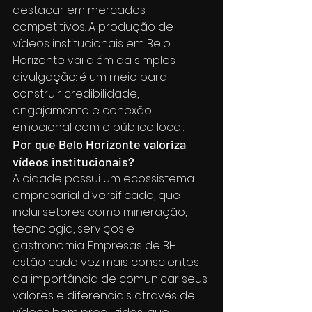
destacar em mercados 
competitivos. A produção de 
vídeos institucionais em Belo 
Horizonte vai além da simples 
divulgação: é um meio para 
construir credibilidade, 
engajamento e conexão 
emocional com o público local.
Por que Belo Horizonte valoriza 
vídeos institucionais?
A cidade possui um ecossistema 
empresarial diversificado, que 
inclui setores como mineração, 
tecnologia, serviços e 
gastronomia. Empresas de BH 
estão cada vez mais conscientes 
da importância de comunicar seus 
valores e diferenciais através de 