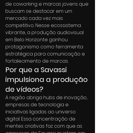
de coworking e marcas jovens que 
buscam se destacar em um 
mercado cada vez mais 
competitivo. Nesse ecossistema 
vibrante, a produção audiovisual 
em Belo Horizonte ganhou 
protagonismo como ferramenta 
estratégica para comunicação e 
fortalecimento de marcas.
Por que a Savassi 
impulsiona a produção 
de vídeos?
A região abriga hubs de inovação, 
empresas de tecnologia e 
iniciativas ligadas ao universo 
digital. Essa concentração de 
mentes criativas faz com que as 