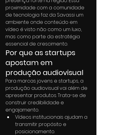
presença forte na região. Essa 
proximidade com a comunidade 
de tecnologia faz da Savassi um 
ambiente onde conteúdo em 
vídeo é visto não como um luxo, 
mas como parte da estratégia 
essencial de crescimento.
Por que as startups 
apostam em 
produção audiovisual
Para marcas jovens e startups, a 
produção audiovisual vai além de 
apresentar produtos. Trata-se de 
construir credibilidade e 
engajamento.
Vídeos institucionais ajudam a 
transmitir propósito e 
posicionamento.