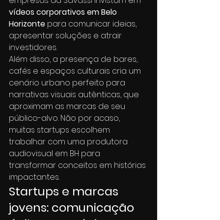
empresas da Savassi invistam em 
vídeos corporativos em Belo 
Horizonte
 para comunicar ideias, 
apresentar soluções e atrair 
investidores.
Além disso, a presença de bares, 
cafés e espaços culturais cria um 
cenário urbano perfeito para 
narrativas visuais autênticas, que 
aproximam as marcas de seu 
público-alvo. Não por acaso, 
muitas startups escolhem 
trabalhar com uma produtora 
audiovisual em BH para 
transformar conceitos em histórias 
impactantes.
Startups e marcas 
jovens: comunicação 