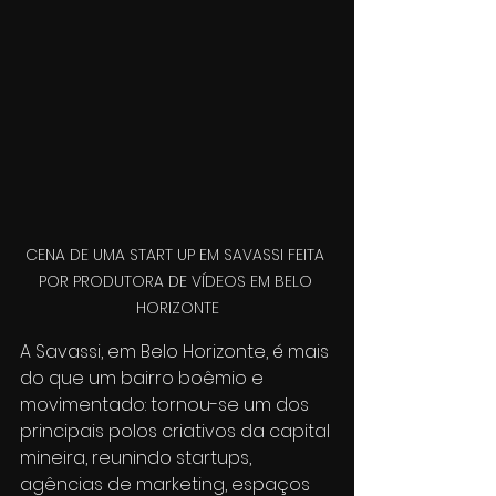
CENA DE UMA START UP EM SAVASSI FEITA 
POR PRODUTORA DE VÍDEOS EM BELO 
HORIZONTE
A Savassi, em Belo Horizonte, é mais 
do que um bairro boêmio e 
movimentado: tornou-se um dos 
principais polos criativos da capital 
mineira, reunindo startups, 
agências de marketing, espaços 