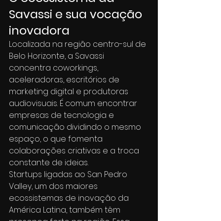
Savassi e sua vocação 
inovadora
Localizada na região centro-sul de 
Belo Horizonte, a Savassi 
concentra coworkings, 
aceleradoras, escritórios de 
marketing digital e produtoras 
audiovisuais. É comum encontrar 
empresas de tecnologia e 
comunicação dividindo o mesmo 
espaço, o que fomenta 
colaborações criativas e a troca 
constante de ideias.
Startups ligadas ao San Pedro 
Valley, um dos maiores 
ecossistemas de inovação da 
América Latina, também têm 