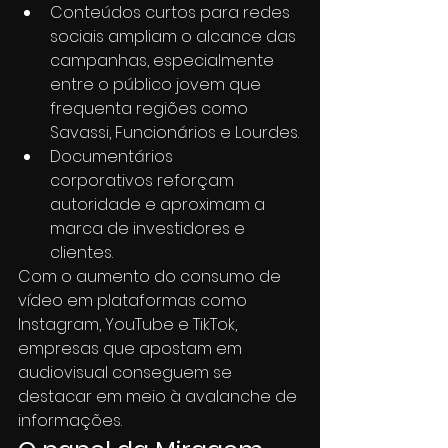
Conteúdos curtos para redes 
sociais ampliam o alcance das 
campanhas, especialmente 
entre o público jovem que 
frequenta regiões como 
Savassi, Funcionários e Lourdes.
Documentários 
corporativos reforçam 
autoridade e aproximam a 
marca de investidores e 
clientes.
Com o aumento do consumo de 
vídeo em plataformas como 
Instagram, YouTube e TikTok, 
empresas que apostam em 
audiovisual conseguem se 
destacar em meio à avalanche de 
informações.