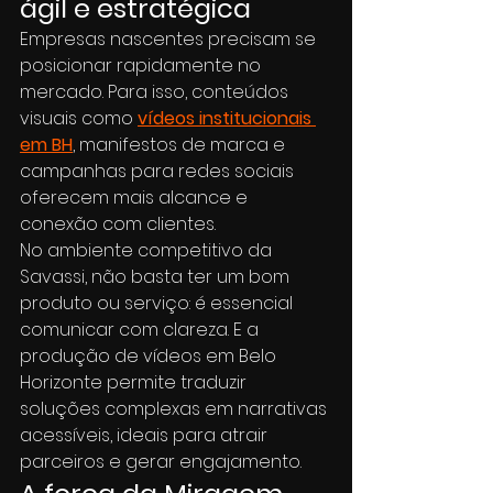
ágil e estratégica
Empresas nascentes precisam se 
posicionar rapidamente no 
mercado. Para isso, conteúdos 
visuais como 
vídeos institucionais 
em BH
, manifestos de marca e 
campanhas para redes sociais 
oferecem mais alcance e 
conexão com clientes.
No ambiente competitivo da 
Savassi, não basta ter um bom 
produto ou serviço: é essencial 
comunicar com clareza. E a 
produção de vídeos em Belo 
Horizonte permite traduzir 
soluções complexas em narrativas 
acessíveis, ideais para atrair 
parceiros e gerar engajamento.