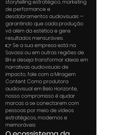
storytelling estratégico, marketing 
de performance e 
desdobramentos audiovisuais — 
garantindo que cada produção 
vá além da estética e gere 
resultados mensuráveis.
👉 Se a sua empresa está na 
Savassi ou em outras regiões de 
BH e deseja transformar ideias em 
narrativas audiovisuais de 
impacto, fale com a Miragem 
Content. Como produtora 
audiovisual em Belo Horizonte, 
nosso compromisso é ajudar 
marcas a se conectarem com 
pessoas por meio de vídeos 
estratégicos, modernos e 
memoráveis.
O ecossistema da 