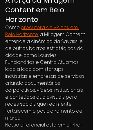
A força da Miragem 
Content em Belo 
Horizonte
Como 
produtora de vídeos em 
Belo Horizonte
, a Miragem Content 
entende a dinâmica da Savassi e 
de outros bairros estratégicos da 
cidade, como Lourdes, 
Funcionários e Centro. Atuamos 
lado a lado com startups, 
indústrias e empresas de serviços, 
criando documentários 
corporativos, vídeos institucionais 
e conteúdos audiovisuais para 
redes sociais que realmente 
fortalecem o posicionamento de 
marca.
Nosso diferencial está em alinhar 