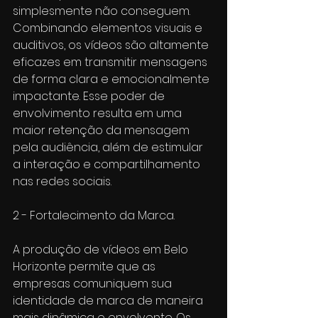
simplesmente não conseguem. 
Combinando elementos visuais e 
auditivos, os vídeos são altamente 
eficazes em transmitir mensagens 
de forma clara e emocionalmente 
impactante. Esse poder de 
envolvimento resulta em uma 
maior retenção da mensagem 
pela audiência, além de estimular 
a interação e compartilhamento 
nas redes sociais.
2 - Fortalecimento da Marca.
A produção de vídeos em Belo 
Horizonte permite que as 
empresas comuniquem sua 
identidade de marca de maneira 
mais dinâmica e envolvente. Os 