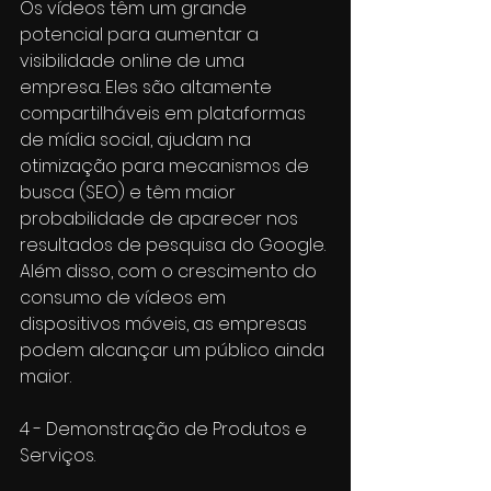
Os vídeos têm um grande 
potencial para aumentar a 
visibilidade online de uma 
empresa. Eles são altamente 
compartilháveis em plataformas 
de mídia social, ajudam na 
otimização para mecanismos de 
busca (SEO) e têm maior 
probabilidade de aparecer nos 
resultados de pesquisa do Google. 
Além disso, com o crescimento do 
consumo de vídeos em 
dispositivos móveis, as empresas 
podem alcançar um público ainda 
maior.
4 - Demonstração de Produtos e 
Serviços.