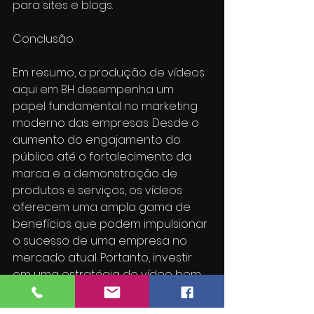
para sites e blogs.
Conclusão.
Em resumo, a produção de vídeos 
aqui em BH desempenha um 
papel fundamental no marketing 
moderno das empresas. Desde o 
aumento do engajamento do 
público até o fortalecimento da 
marca e a demonstração de 
produtos e serviços, os vídeos 
oferecem uma ampla gama de 
benefícios que podem impulsionar 
o sucesso de uma empresa no 
mercado atual. Portanto, investir 
em uma estratégia de vídeo bem 
planejada e de alta qualidade é 
essencial para as empresas que 