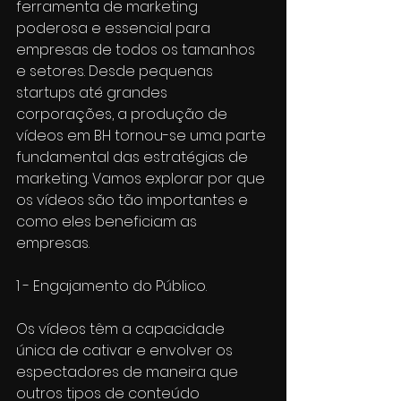
ferramenta de marketing 
poderosa e essencial para 
empresas de todos os tamanhos 
e setores. Desde pequenas 
startups até grandes 
corporações, a produção de 
vídeos em BH tornou-se uma parte 
fundamental das estratégias de 
marketing. Vamos explorar por que 
os vídeos são tão importantes e 
como eles beneficiam as 
empresas.
1 - Engajamento do Público.
Os vídeos têm a capacidade 
única de cativar e envolver os 
espectadores de maneira que 
outros tipos de conteúdo 