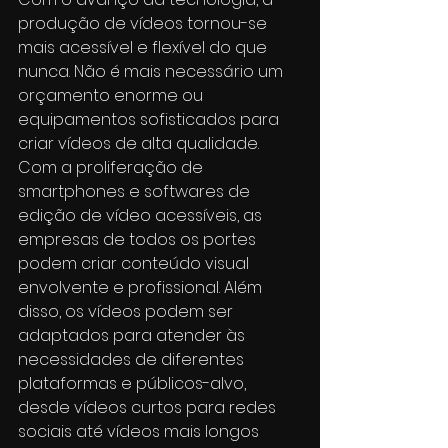
produção de vídeos tornou-se 
mais acessível e flexível do que 
nunca. Não é mais necessário um 
orçamento enorme ou 
equipamentos sofisticados para 
criar vídeos de alta qualidade. 
Com a proliferação de 
smartphones e softwares de 
edição de vídeo acessíveis, as 
empresas de todos os portes 
podem criar conteúdo visual 
envolvente e profissional. Além 
disso, os vídeos podem ser 
adaptados para atender às 
necessidades de diferentes 
plataformas e públicos-alvo, 
desde vídeos curtos para redes 
sociais até vídeos mais longos 