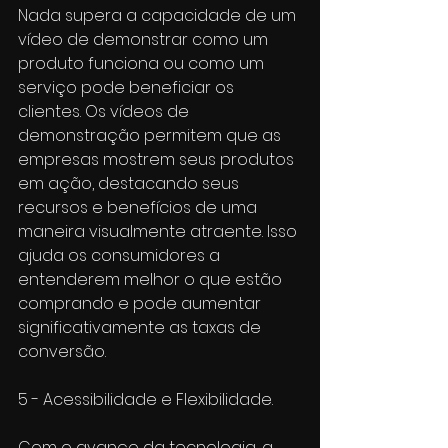
Nada supera a capacidade de um 
vídeo de demonstrar como um 
produto funciona ou como um 
serviço pode beneficiar os 
clientes. Os vídeos de 
demonstração permitem que as 
empresas mostrem seus produtos 
em ação, destacando seus 
recursos e benefícios de uma 
maneira visualmente atraente. Isso 
ajuda os consumidores a 
entenderem melhor o que estão 
comprando e pode aumentar 
significativamente as taxas de 
conversão.
5 - Acessibilidade e Flexibilidade.
Com o avanço da tecnologia, a 