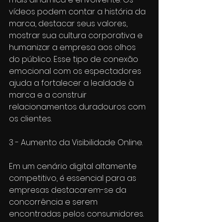
vídeos podem contar a história da 
marca, destacar seus valores, 
mostrar sua cultura corporativa e 
humanizar a empresa aos olhos 
do público. Esse tipo de conexão 
emocional com os espectadores 
ajuda a fortalecer a lealdade à 
marca e a construir 
relacionamentos duradouros com 
os clientes.
3 - Aumento da Visibilidade Online.
Em um cenário digital altamente 
competitivo, é essencial para as 
empresas destacarem-se da 
concorrência e serem 
encontradas pelos consumidores. 